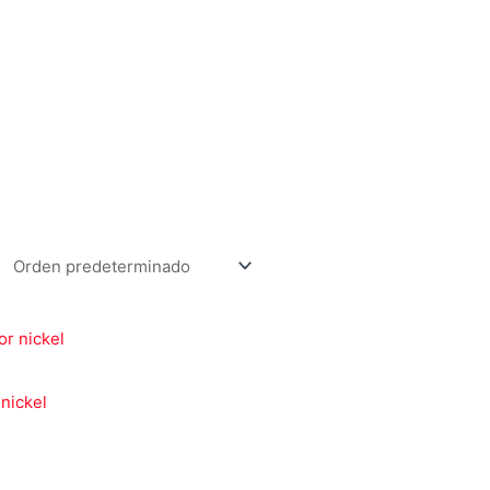
Music & Relax
Play Your Mood
More Info
 nickel