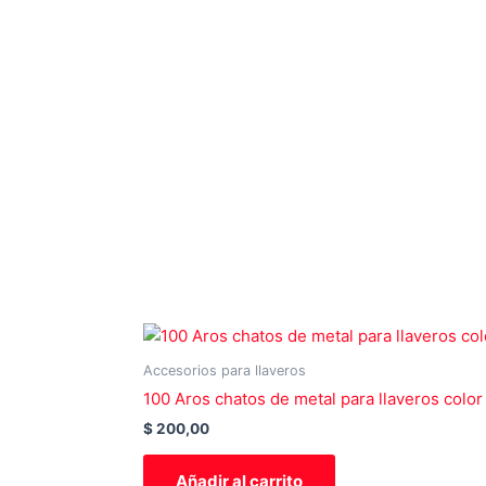
m
-
The Next
1
Generation
More Than Just an Earbuds
More Info
Accesorios para llaveros
100 Aros chatos de metal para llaveros color
$
200,00
Añadir al carrito