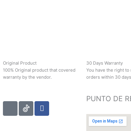
Original Product
30 Days Warranty
100% Original product that covered
You have the right to
warranty by the vendor.
orders within 30 days
PUNTO DE R
I
F
c
a
o
c
n
e