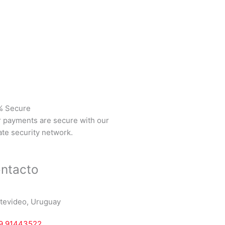
% Secure
 payments are secure with our
ate security network.
ntacto
tevideo, Uruguay
9 91443522