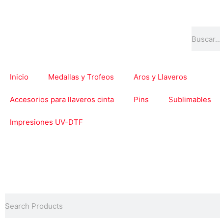
Ir
al
contenido
Buscar
Inicio
Medallas y Trofeos
Aros y Llaveros
Accesorios para llaveros cinta
Pins
Sublimables
Impresiones UV-DTF
Buscar