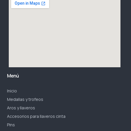
m
-
1
Menú
Inicio
Medallas y trofeos
Aros y llaveros
Accesorios para llaveros cinta
Pins