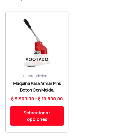
Este
Rango
producto
de
tiene
precios:
múltiples
desde
variantes.
$ 9.900,00
Las
hasta
opciones
$ 10.900,00
AGOTADO
se
pueden
elegir
emprendedores
en
Maquina Para Armar Pins
la
Boton Con Molde.
página
$
9.900,00
-
$
10.900,00
de
producto
Seleccionar
opciones