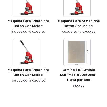
precios:
precios:
desde
desde
$ 9.900,00
$ 9.900,
hasta
hasta
$ 10.900,00
$ 10.900
Maquina Para Armar Pins
Maquina Para Armar Pins
Boton Con Molde.
Boton Con Molde.
$
9.900,00
-
$
10.900,00
$
9.900,00
-
$
10.900,00
Rango
de
precios:
desde
$ 9.900,00
hasta
$ 10.900,00
Maquina Para Armar Pins
Lamina de Aluminio
Boton Con Molde.
Sublimable 20x30cm -
Plata perlado
$
9.900,00
-
$
10.900,00
$
100,00