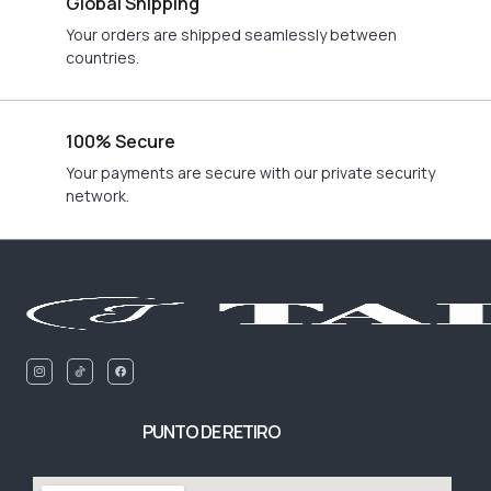
Global Shipping
Your orders are shipped seamlessly between
countries.
100% Secure
Your payments are secure with our private security
network.
I
F
c
a
o
c
n
e
-
b
i
o
n
o
s
k
PUNTO DE RETIRO
t
a
g
r
a