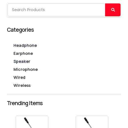
Buscar
Categories
Headphone
Earphone
Speaker
Microphone
Wired
Wireless
Trending Items
Rango
Rango
de
de