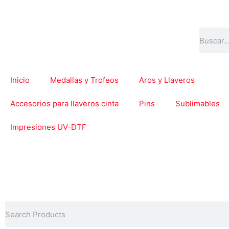
Ir
al
contenido
Buscar
Inicio
Medallas y Trofeos
Aros y Llaveros
Accesorios para llaveros cinta
Pins
Sublimables
Impresiones UV-DTF
Buscar