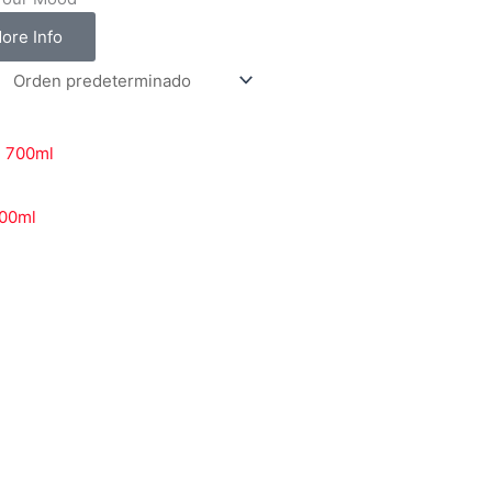
ore Info
700ml