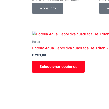
m
More Info
M
-
1
Este
producto
Bazar
tiene
Botella Agua Deportiva cuadrada De Tritan 
múltiples
$
291,00
variantes.
Las
Seleccionar opciones
opciones
se
pueden
elegir
en
la
página