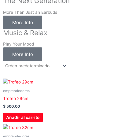
The Next Generation
s
k
t
More Than Just an Earbuds
a
More Info
g
Music & Relax
r
a
Play Your Mood
m
More Info
-
1
emprendedores
Trofeo 29cm
$
500,00
Añadir al carrito
emprendedores