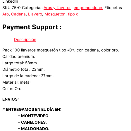
LinkedIn
SKU
75-0
Categorías
Aros y llaveros
,
emprendedores
Etiquetas
Aro
,
Cadena
,
Llavero
,
Mosqueton
,
tipo d
Payment Support :
Descripción
Pack 100 llaveros mosquetón tipo «D», con cadena, color oro.
Calidad premium.
Largo total: 58mm.
Diámetro total: 23mm.
Largo de la cadena: 27mm.
Material: metal.
Color: Oro.
ENVIOS:
# ENTREGAMOS EN EL DÍA EN:
– MONTEVIDEO.
– CANELONES.
– MALDONADO.