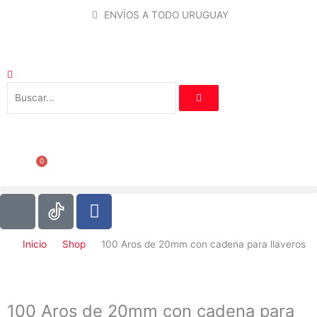
Ir
ENVÍOS A TODO URUGUAY
al
contenido
0
Carrito
I
F
c
a
o
c
Inicio
Shop
100 Aros de 20mm con cadena para llaveros
n
e
-
b
i
o
n
o
100 Aros de 20mm con cadena para