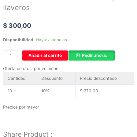
s
k
llaveros
t
a
$
300,00
g
r
100
a
Disponibilidad:
Hay existencias
Aros
m
de
-
Añadir al carrito
Pedir ahora.
20mm
1
con
Oferta de dtos. por volumen
cadena
Cantidad
Descuento
Precio descontado
para
llaveros
10 +
10%
$
270,00
cantidad
Precios por mayor
Share Product :