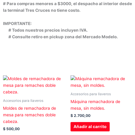
# Para compras menores a $3000, el despacho al interior desde
la terminal Tres Cruces no tiene costo.
IMPORTANTE:
# Todos nuestros precios incluyen IVA.
# Consulte retiro en pickup zona del Mercado Modelo.
Este
producto
tiene
Accesorios para llaveros
múltiples
Accesorios para llaveros
Máquina remachadora de
variantes.
Moldes de remachadora de
mesa, sin moldes.
Las
mesa para remaches doble
$
2.700,00
opciones
cabeza.
se
Añadir al carrito
$
500,00
pueden