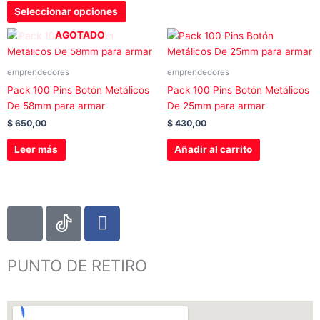
elegir
Seleccionar opciones
en
AGOTADO
la
página
de
emprendedores
emprendedores
producto
Pack 100 Pins Botón Metálicos
Pack 100 Pins Botón Metálicos
De 58mm para armar
De 25mm para armar
$
650,00
$
430,00
Leer más
Añadir al carrito
I
F
c
a
o
c
PUNTO DE RETIRO
n
e
-
b
i
o