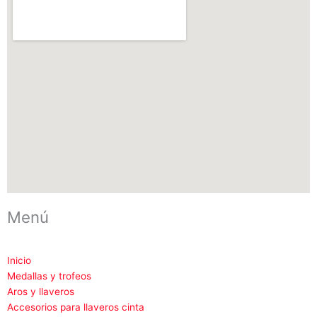
n
o
s
k
t
a
g
r
a
m
-
1
Menú
Inicio
Medallas y trofeos
Aros y llaveros
Accesorios para llaveros cinta