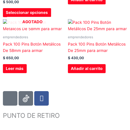
$
500,00
pueden
elegir
Seleccionar opciones
en
AGOTADO
la
página
de
emprendedores
emprendedores
producto
Pack 100 Pins Botón Metálicos
Pack 100 Pins Botón Metálicos
De 58mm para armar
De 25mm para armar
$
650,00
$
430,00
Leer más
Añadir al carrito
I
F
c
a
o
c
PUNTO DE RETIRO
n
e
-
b