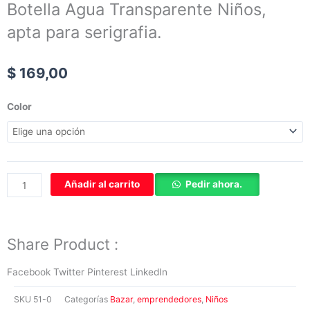
s
k
Botella Agua Transparente Niños,
t
apta para serigrafia.
a
g
$
169,00
r
a
Botella
Color
m
Agua
-
Transparente
1
Niños,
apta
para
Añadir al carrito
Pedir ahora.
serigrafia.
cantidad
Share Product :
Facebook
Twitter
Pinterest
LinkedIn
SKU
51-0
Categorías
Bazar
,
emprendedores
,
Niños