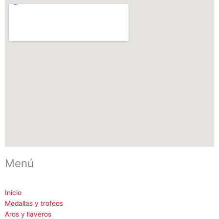
i
o
n
o
s
k
t
a
g
r
a
m
-
1
Menú
Inicio
Medallas y trofeos
Aros y llaveros