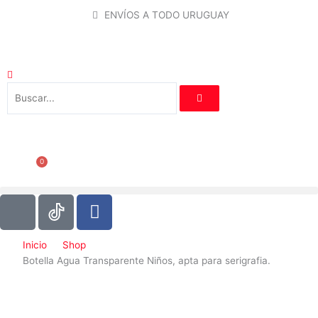
Ir
ENVÍOS A TODO URUGUAY
al
contenido
0
Carrito
I
F
c
a
o
c
Inicio
Shop
n
e
Botella Agua Transparente Niños, apta para serigrafia.
-
b
i
o
n
o