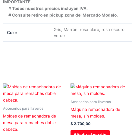
IMPORTANTE:
# Todos nuestros precios incluyen IVA.
# Consulte retiro en pickup zona del Mercado Modelo.
Gris, Marrón, rosa claro, rosa oscuro,
Color
Verde
Este
producto
tiene
Accesorios para llaveros
múltiples
Accesorios para llaveros
Máquina remachadora de
variantes.
Moldes de remachadora de
mesa, sin moldes.
Las
mesa para remaches doble
$
2.700,00
opciones
cabeza.
se
Añadir al carrito