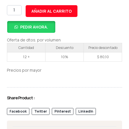
Pajitas
Sorbitos
AÑADIR AL CARRITO
Metálicos
Reutilizable
Y
PEDIR AHORA.
Limpiador
cantidad
Oferta de dtos. por volumen
Cantidad
Descuento
Precio descontado
12 +
10%
$
80,10
Precios por mayor
Share Product :
Facebook
Twitter
Pinterest
LinkedIn