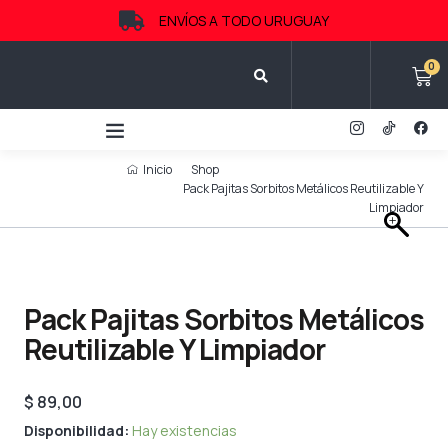
Ir
ENVÍOS A TODO URUGUAY
al
contenido
0
CA
I
F
c
a
o
c
n
e
Inicio
Shop
-
b
Pack Pajitas Sorbitos Metálicos Reutilizable Y
i
o
n
Limpiador
o
s
k
t
a
g
r
a
m
Pack Pajitas Sorbitos Metálicos
-
1
Reutilizable Y Limpiador
$
89,00
Pack
Disponibilidad:
Hay existencias