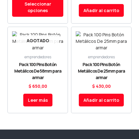
de
Seleccionar
producto
opciones
Añadir al carrito
AGOTADO
emprendedores
emprendedores
Pack 100 Pins Botón
Pack 100 Pins Botón
Metálicos De 58mm para
Metálicos De 25mm para
armar
armar
$
650,00
$
430,00
Leer más
Añadir al carrito