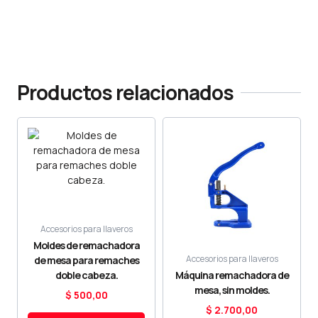
Productos relacionados
Este
producto
tiene
múltiples
variantes.
Las
opciones
se
Accesorios para llaveros
pueden
Moldes de remachadora
elegir
Accesorios para llaveros
de mesa para remaches
en
doble cabeza.
Máquina remachadora de
la
mesa, sin moldes.
$
500,00
página
$
2.700,00