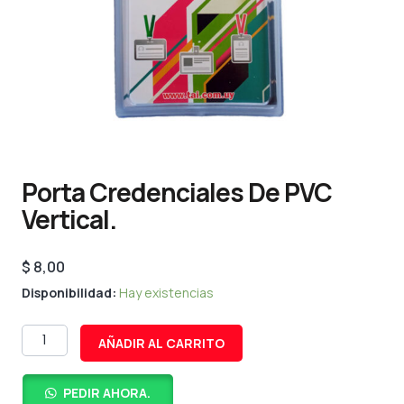
Porta Credenciales De PVC
Vertical.
$
8,00
Porta
Disponibilidad:
Hay existencias
credenciales
de
AÑADIR AL CARRITO
PVC
vertical.
cantidad
PEDIR AHORA.