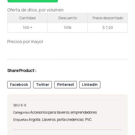
Oferta de dtos. por volumen
Cantidad
Descuento
Precio descontado
100 +
10%
$
7,20
Precios por mayor
Share Product :
Facebook
Twitter
Pinterest
LinkedIn
SKU
9-0
Accesorios para llaveros
emprendedores
Categorías
,
Argolla
Llaveros
porta credencial
PVC
Etiquetas
,
,
,