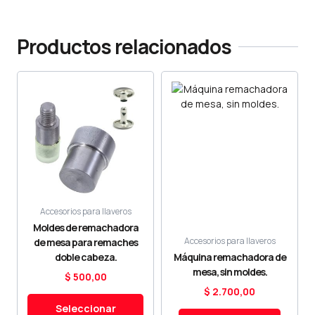
Productos relacionados
Este
producto
tiene
múltiples
variantes.
Las
opciones
se
pueden
elegir
Accesorios para llaveros
en
Moldes de remachadora
la
Accesorios para llaveros
de mesa para remaches
página
doble cabeza.
Máquina remachadora de
de
mesa, sin moldes.
$
500,00
producto
$
2.700,00
Seleccionar